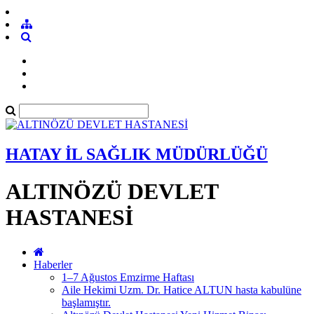
HATAY İL SAĞLIK MÜDÜRLÜĞÜ
ALTINÖZÜ DEVLET
HASTANESİ
Haberler
1–7 Ağustos Emzirme Haftası
Aile Hekimi Uzm. Dr. Hatice ALTUN hasta kabulüne
başlamıştır.