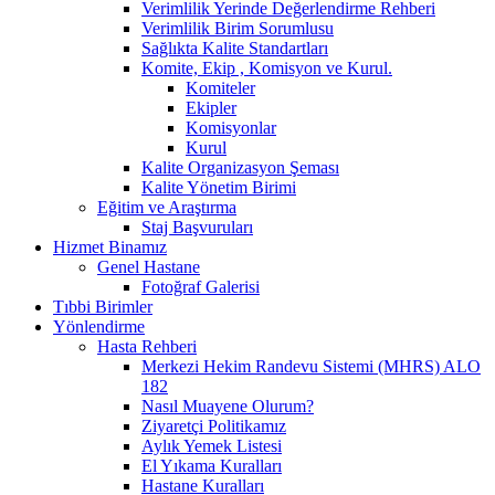
Verimlilik Yerinde Değerlendirme Rehberi
Verimlilik Birim Sorumlusu
Sağlıkta Kalite Standartları
Komite, Ekip , Komisyon ve Kurul.
Komiteler
Ekipler
Komisyonlar
Kurul
Kalite Organizasyon Şeması
Kalite Yönetim Birimi
Eğitim ve Araştırma
Staj Başvuruları
Hizmet Binamız
Genel Hastane
Fotoğraf Galerisi
Tıbbi Birimler
Yönlendirme
Hasta Rehberi
Merkezi Hekim Randevu Sistemi (MHRS) ALO
182
Nasıl Muayene Olurum?
Ziyaretçi Politikamız
Aylık Yemek Listesi
El Yıkama Kuralları
Hastane Kuralları