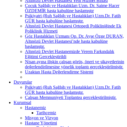
Altınözü Devlet Hastanesi Yeni Hizmet Binası
Çocuk Sağlığı ve Hastalıkları Uzm. Dr. Saime Hacer
ÖZDEMİR hasta kabulüne başlamıştır
Psikiyatri (Ruh Sağlığı ve Hastalıkları) Uzm.Dr. Fatih
GÜR hasta kabulüne başlamıştır.
Altınözü Devlet Hastanesi Ortopedi Polikliniğinde Ek
Poliklinik Hizmeti
Göz Hastalıkları Uzmanı Op. Dr. Ayşe Özge DURAN,
Altınözü Devlet Hastanesi’nde hasta kabulüne
başlamıştır.
Altınözü Devlet Hastanemizde Verem Farkındalık
Eğitimi Gerçekleştirildi
Nisan ayına ilişkin çalışan görüş, öneri ve şikayetlerinin
değerlendirilmesine yönelik toplantı gerçekleştirilmiştir.
Uzaktan Hasta Değerlendirme Sistemi
Duyurular
Psikiyatri (Ruh Sağlığı ve Hastalıkları) Uzm.Dr. Fatih
GÜR hasta kabulüne başlamıştır.
Çalışan Memnuniyeti Toplantısı gerçekleştirilmiştir.
Kurumsal
Hastanemiz
Tarihçemiz
Misyon ve Vizyon
Hastane Yönetimi