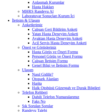
Anlaşmalı Kurumlar
Hasta Hakları
MHRS Randevu Al
Laboratuvar Sonuçları Kurum İçi
İletişim & Ulaşım
Anketlerimiz
Çalışan Geri Bildirim Anketi
Yatan Hasta Deneyim Anketi
Ayaktan Hasta Deneyim Anketi
Acil Servis Hasta Deneyim Anketi
Öneri ve Görüşleriniz
Hasta Görüş ve Öneri Formu
Personel Görüş ve Öneri Formu
Çalışan İletişim Formu
Genel Bilgi ve İletişim Formu
Ulaşım
Nasıl Gidilir?
Otopark Alanları
Harita
Halk Otobüsü Güzergah ve Durak Bilgileri
Telefon Rehberi
Dahili Telefon Numaralarımız
Faks No
Sık Sorulan Sorular
Randevu Talebi