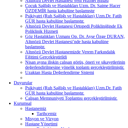
Altınözü Devlet Hastanesi Yeni Hizmet Binası
Çocuk Sağlığı ve Hastalıkları Uzm. Dr. Saime Hacer
ÖZDEMİR hasta kabulüne başlamıştır
Psikiyatri (Ruh Sağlığı ve Hastalıkları) Uzm.Dr. Fatih
GÜR hasta kabulüne başlamıştır.
Altınözü Devlet Hastanesi Ortopedi Polikliniğinde Ek
Poliklinik Hizmeti
Göz Hastalıkları Uzmanı Op. Dr. Ayşe Özge DURAN,
Altınözü Devlet Hastanesi’nde hasta kabulüne
başlamıştır.
Altınözü Devlet Hastanemizde Verem Farkındalık
Eğitimi Gerçekleştirildi
Nisan ayına ilişkin çalışan görüş, öneri ve şikayetlerinin
değerlendirilmesine yönelik toplantı gerçekleştirilmiştir.
Uzaktan Hasta Değerlendirme Sistemi
Duyurular
Psikiyatri (Ruh Sağlığı ve Hastalıkları) Uzm.Dr. Fatih
GÜR hasta kabulüne başlamıştır.
Çalışan Memnuniyeti Toplantısı gerçekleştirilmiştir.
Kurumsal
Hastanemiz
Tarihçemiz
Misyon ve Vizyon
Hastane Yönetimi