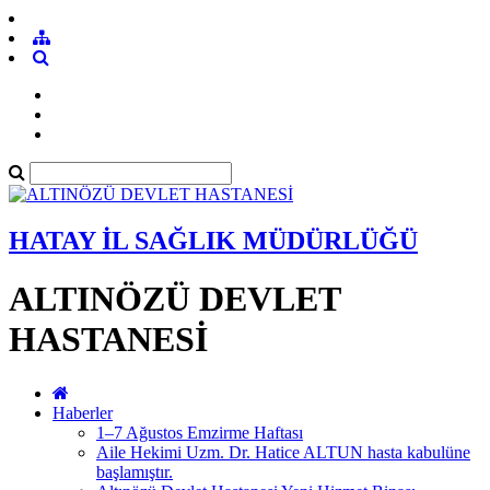
HATAY İL SAĞLIK MÜDÜRLÜĞÜ
ALTINÖZÜ DEVLET
HASTANESİ
Haberler
1–7 Ağustos Emzirme Haftası
Aile Hekimi Uzm. Dr. Hatice ALTUN hasta kabulüne
başlamıştır.