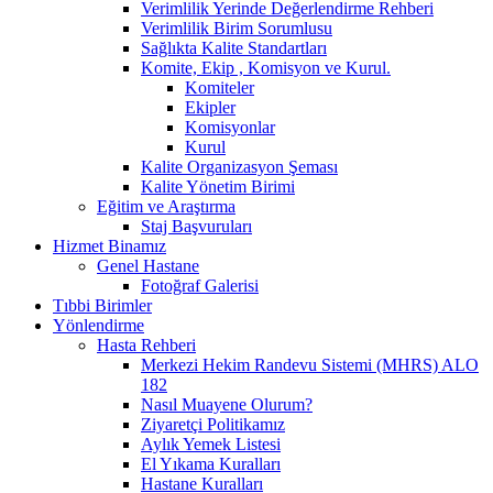
Verimlilik Yerinde Değerlendirme Rehberi
Verimlilik Birim Sorumlusu
Sağlıkta Kalite Standartları
Komite, Ekip , Komisyon ve Kurul.
Komiteler
Ekipler
Komisyonlar
Kurul
Kalite Organizasyon Şeması
Kalite Yönetim Birimi
Eğitim ve Araştırma
Staj Başvuruları
Hizmet Binamız
Genel Hastane
Fotoğraf Galerisi
Tıbbi Birimler
Yönlendirme
Hasta Rehberi
Merkezi Hekim Randevu Sistemi (MHRS) ALO
182
Nasıl Muayene Olurum?
Ziyaretçi Politikamız
Aylık Yemek Listesi
El Yıkama Kuralları
Hastane Kuralları