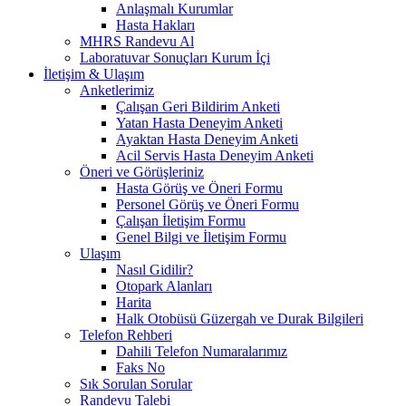
Anlaşmalı Kurumlar
Hasta Hakları
MHRS Randevu Al
Laboratuvar Sonuçları Kurum İçi
İletişim & Ulaşım
Anketlerimiz
Çalışan Geri Bildirim Anketi
Yatan Hasta Deneyim Anketi
Ayaktan Hasta Deneyim Anketi
Acil Servis Hasta Deneyim Anketi
Öneri ve Görüşleriniz
Hasta Görüş ve Öneri Formu
Personel Görüş ve Öneri Formu
Çalışan İletişim Formu
Genel Bilgi ve İletişim Formu
Ulaşım
Nasıl Gidilir?
Otopark Alanları
Harita
Halk Otobüsü Güzergah ve Durak Bilgileri
Telefon Rehberi
Dahili Telefon Numaralarımız
Faks No
Sık Sorulan Sorular
Randevu Talebi