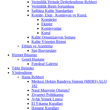
Verimlilik Yerinde Değerlendirme Rehberi
Verimlilik Birim Sorumlusu
Sağlıkta Kalite Standartları
Komite, Ekip , Komisyon ve Kurul.
Komiteler
Ekipler
Komisyonlar
Kurul
Kalite Organizasyon Şeması
Kalite Yönetim Birimi
Eğitim ve Araştırma
Staj Başvuruları
Hizmet Binamız
Genel Hastane
Fotoğraf Galerisi
Tıbbi Birimler
Yönlendirme
Hasta Rehberi
Merkezi Hekim Randevu Sistemi (MHRS) ALO
182
Nasıl Muayene Olurum?
Ziyaretçi Politikamız
Aylık Yemek Listesi
El Yıkama Kuralları
Hastane Kuralları