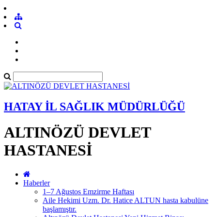
HATAY İL SAĞLIK MÜDÜRLÜĞÜ
ALTINÖZÜ DEVLET
HASTANESİ
Haberler
1–7 Ağustos Emzirme Haftası
Aile Hekimi Uzm. Dr. Hatice ALTUN hasta kabulüne
başlamıştır.