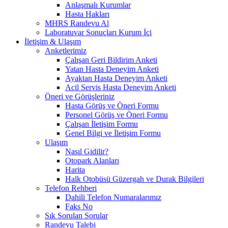
Anlaşmalı Kurumlar
Hasta Hakları
MHRS Randevu Al
Laboratuvar Sonuçları Kurum İçi
İletişim & Ulaşım
Anketlerimiz
Çalışan Geri Bildirim Anketi
Yatan Hasta Deneyim Anketi
Ayaktan Hasta Deneyim Anketi
Acil Servis Hasta Deneyim Anketi
Öneri ve Görüşleriniz
Hasta Görüş ve Öneri Formu
Personel Görüş ve Öneri Formu
Çalışan İletişim Formu
Genel Bilgi ve İletişim Formu
Ulaşım
Nasıl Gidilir?
Otopark Alanları
Harita
Halk Otobüsü Güzergah ve Durak Bilgileri
Telefon Rehberi
Dahili Telefon Numaralarımız
Faks No
Sık Sorulan Sorular
Randevu Talebi