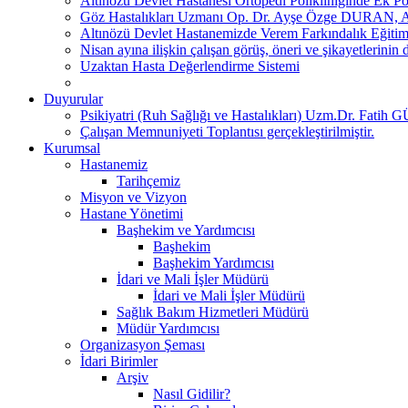
Altınözü Devlet Hastanesi Ortopedi Polikliniğinde Ek Po
Göz Hastalıkları Uzmanı Op. Dr. Ayşe Özge DURAN, Altı
Altınözü Devlet Hastanemizde Verem Farkındalık Eğitimi
Nisan ayına ilişkin çalışan görüş, öneri ve şikayetlerinin d
Uzaktan Hasta Değerlendirme Sistemi
Duyurular
Psikiyatri (Ruh Sağlığı ve Hastalıkları) Uzm.Dr. Fatih G
Çalışan Memnuniyeti Toplantısı gerçekleştirilmiştir.
Kurumsal
Hastanemiz
Tarihçemiz
Misyon ve Vizyon
Hastane Yönetimi
Başhekim ve Yardımcısı
Başhekim
Başhekim Yardımcısı
İdari ve Mali İşler Müdürü
İdari ve Mali İşler Müdürü
Sağlık Bakım Hizmetleri Müdürü
Müdür Yardımcısı
Organizasyon Şeması
İdari Birimler
Arşiv
Nasıl Gidilir?