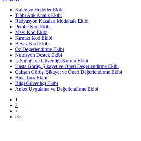
Kalite ve Hedefler Ekibi
Tıbbi Atık Analiz Ekibi
Radyasyon Kazaları Müdahale Ekibi
Pembe Kod Ekibi
Mavi Kod Ekibi
Kırmızı Kod Ekibi
Beyaz Kod Ekibi
Öz Değerlendirme Ekibi
Nutrisyon Destek Ekibi
İş Sağlığı ve Güvenliği Kurulu Ekibi
Hasta Görüş, Şikayet ve Öneri Değerlendirme Ekibi
Çalışan Görüş, Şikayet ve Öneri Değerlendirme Ekibi
Bina Turu Ekibi
Bilgi Güvenliği Ekibi
Anket Uygulama ve Değerlendirme Ekibi
1
2
>
>>