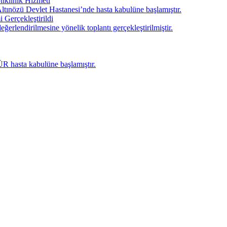
liklinik Hizmeti
nözü Devlet Hastanesi’nde hasta kabulüne başlamıştır.
 Gerçekleştirildi
eğerlendirilmesine yönelik toplantı gerçekleştirilmiştir.
ÜR hasta kabulüne başlamıştır.