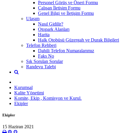
Personel Görüş ve Öneri Formu
Çalışan İletişim Formu
Genel Bilgi ve İletişim Formu
Ulaşım
Nasıl Gidilir?
Otopark Alanları
Harita
Halk Otobüsü Güzergah ve Durak Bilgileri
Telefon Rehberi
Dahili Telefon Numaralarımız
Faks No
Sık Sorulan Sorular
Randevu Talebi
Kurumsal
Kalite Yönetimi
Komite, Ekip , Komisyon ve Kurul.
Ekipler
Ekipler
15 Haziran 2021