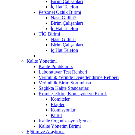
Birim Çalışanları
İç Hat Telefon
Personel Özlük Birimi
Nasıl Gidilir?
Birim Çalışanları
İç Hat Telefon
TİG Birimi
Nasıl Gidilir?
Birim Çalışanları
İç Hat Telefon
Kalite Yönetimi
Kalite Politikamız
Laboratuvar Test Rehberi
Verimlilik Yerinde Değerlendirme Rehberi
Verimlilik Birim Sorumlusu
Sağlıkta Kalite Standartları
Komite, Ekip , Komisyon ve Kurul.
Komiteler
Ekipler
Komisyonlar
Kurul
Kalite Organizasyon Şeması
Kalite Yönetim Birimi
Eğitim ve Araştırma