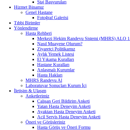
Staj Başvuruları
Hizmet Binamız
Genel Hastane
Fotoğraf Galerisi
Tıbbi Birimler
Yönlendirme
Hasta Rehberi
Merkezi Hekim Randevu Sistemi (MHRS) ALO 1
Nasıl Muayene Olurum?
Ziyaretçi Politikamız
Aylık Yemek Listesi
El Yıkama Kuralları
Hastane Kuralları
Anlaşmalı Kurumlar
Hasta Hakları
MHRS Randevu Al
Laboratuvar Sonuçları Kurum İçi
İletişim & Ulaşım
Anketlerimiz
Çalışan Geri Bildirim Anketi
Yatan Hasta Deneyim Anketi
Ayaktan Hasta Deneyim Anketi
Acil Servis Hasta Deneyim Anketi
Öneri ve Görüşleriniz
Hasta Görüş ve Öneri Formu