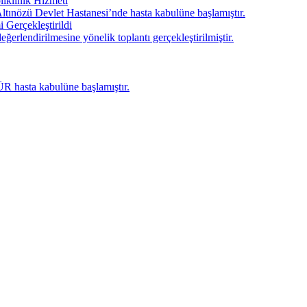
liklinik Hizmeti
nözü Devlet Hastanesi’nde hasta kabulüne başlamıştır.
 Gerçekleştirildi
eğerlendirilmesine yönelik toplantı gerçekleştirilmiştir.
ÜR hasta kabulüne başlamıştır.