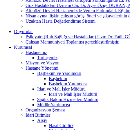
Altınözü Devlet Hastanesi Ortopedi Polikliniğinde Ek Po
Göz Hastalıkları Uzmanı Op. Dr. Ayşe Özge DURAN, Altı
Altınözü Devlet Hastanemizde Verem Farkındalık Eğitimi
Nisan ayına ilişkin çalışan görüş, öneri ve şikayetlerinin d
Uzaktan Hasta Değerlendirme Sistemi
Duyurular
Psikiyatri (Ruh Sağlığı ve Hastalıkları) Uzm.Dr. Fatih G
Çalışan Memnuniyeti Toplantısı gerçekleştirilmiştir.
Kurumsal
Hastanemiz
Tarihçemiz
Misyon ve Vizyon
Hastane Yönetimi
Başhekim ve Yardımcısı
Başhekim
Başhekim Yardımcısı
İdari ve Mali İşler Müdürü
İdari ve Mali İşler Müdürü
Sağlık Bakım Hizmetleri Müdürü
Müdür Yardımcısı
Organizasyon Şeması
İdari Birimler
Arşiv
Nasıl Gidilir?