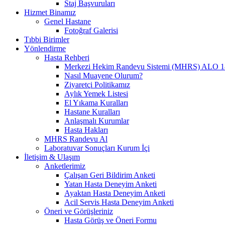
Staj Başvuruları
Hizmet Binamız
Genel Hastane
Fotoğraf Galerisi
Tıbbi Birimler
Yönlendirme
Hasta Rehberi
Merkezi Hekim Randevu Sistemi (MHRS) ALO 1
Nasıl Muayene Olurum?
Ziyaretçi Politikamız
Aylık Yemek Listesi
El Yıkama Kuralları
Hastane Kuralları
Anlaşmalı Kurumlar
Hasta Hakları
MHRS Randevu Al
Laboratuvar Sonuçları Kurum İçi
İletişim & Ulaşım
Anketlerimiz
Çalışan Geri Bildirim Anketi
Yatan Hasta Deneyim Anketi
Ayaktan Hasta Deneyim Anketi
Acil Servis Hasta Deneyim Anketi
Öneri ve Görüşleriniz
Hasta Görüş ve Öneri Formu