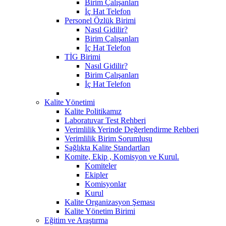
Birim Çalışanları
İç Hat Telefon
Personel Özlük Birimi
Nasıl Gidilir?
Birim Çalışanları
İç Hat Telefon
TİG Birimi
Nasıl Gidilir?
Birim Çalışanları
İç Hat Telefon
Kalite Yönetimi
Kalite Politikamız
Laboratuvar Test Rehberi
Verimlilik Yerinde Değerlendirme Rehberi
Verimlilik Birim Sorumlusu
Sağlıkta Kalite Standartları
Komite, Ekip , Komisyon ve Kurul.
Komiteler
Ekipler
Komisyonlar
Kurul
Kalite Organizasyon Şeması
Kalite Yönetim Birimi
Eğitim ve Araştırma