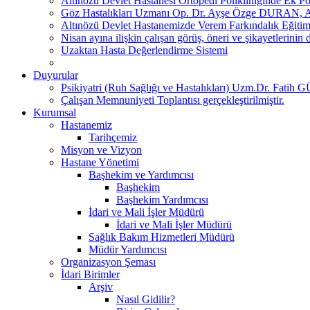
Altınözü Devlet Hastanesi Ortopedi Polikliniğinde Ek Po
Göz Hastalıkları Uzmanı Op. Dr. Ayşe Özge DURAN, Altı
Altınözü Devlet Hastanemizde Verem Farkındalık Eğitimi
Nisan ayına ilişkin çalışan görüş, öneri ve şikayetlerinin d
Uzaktan Hasta Değerlendirme Sistemi
Duyurular
Psikiyatri (Ruh Sağlığı ve Hastalıkları) Uzm.Dr. Fatih G
Çalışan Memnuniyeti Toplantısı gerçekleştirilmiştir.
Kurumsal
Hastanemiz
Tarihçemiz
Misyon ve Vizyon
Hastane Yönetimi
Başhekim ve Yardımcısı
Başhekim
Başhekim Yardımcısı
İdari ve Mali İşler Müdürü
İdari ve Mali İşler Müdürü
Sağlık Bakım Hizmetleri Müdürü
Müdür Yardımcısı
Organizasyon Şeması
İdari Birimler
Arşiv
Nasıl Gidilir?