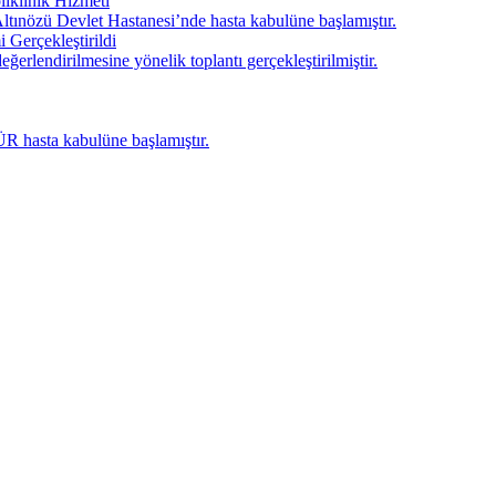
liklinik Hizmeti
nözü Devlet Hastanesi’nde hasta kabulüne başlamıştır.
 Gerçekleştirildi
eğerlendirilmesine yönelik toplantı gerçekleştirilmiştir.
ÜR hasta kabulüne başlamıştır.