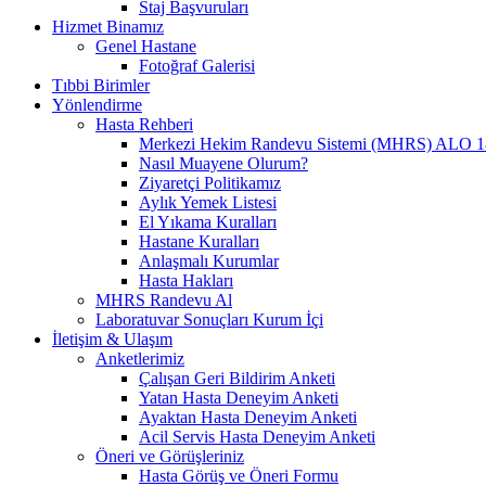
Staj Başvuruları
Hizmet Binamız
Genel Hastane
Fotoğraf Galerisi
Tıbbi Birimler
Yönlendirme
Hasta Rehberi
Merkezi Hekim Randevu Sistemi (MHRS) ALO 1
Nasıl Muayene Olurum?
Ziyaretçi Politikamız
Aylık Yemek Listesi
El Yıkama Kuralları
Hastane Kuralları
Anlaşmalı Kurumlar
Hasta Hakları
MHRS Randevu Al
Laboratuvar Sonuçları Kurum İçi
İletişim & Ulaşım
Anketlerimiz
Çalışan Geri Bildirim Anketi
Yatan Hasta Deneyim Anketi
Ayaktan Hasta Deneyim Anketi
Acil Servis Hasta Deneyim Anketi
Öneri ve Görüşleriniz
Hasta Görüş ve Öneri Formu