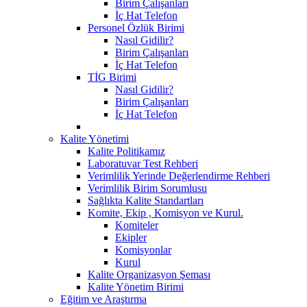
Birim Çalışanları
İç Hat Telefon
Personel Özlük Birimi
Nasıl Gidilir?
Birim Çalışanları
İç Hat Telefon
TİG Birimi
Nasıl Gidilir?
Birim Çalışanları
İç Hat Telefon
Kalite Yönetimi
Kalite Politikamız
Laboratuvar Test Rehberi
Verimlilik Yerinde Değerlendirme Rehberi
Verimlilik Birim Sorumlusu
Sağlıkta Kalite Standartları
Komite, Ekip , Komisyon ve Kurul.
Komiteler
Ekipler
Komisyonlar
Kurul
Kalite Organizasyon Şeması
Kalite Yönetim Birimi
Eğitim ve Araştırma