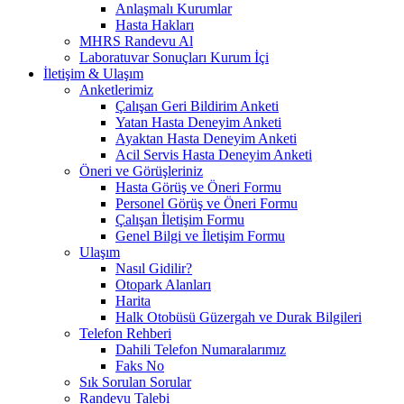
Anlaşmalı Kurumlar
Hasta Hakları
MHRS Randevu Al
Laboratuvar Sonuçları Kurum İçi
İletişim & Ulaşım
Anketlerimiz
Çalışan Geri Bildirim Anketi
Yatan Hasta Deneyim Anketi
Ayaktan Hasta Deneyim Anketi
Acil Servis Hasta Deneyim Anketi
Öneri ve Görüşleriniz
Hasta Görüş ve Öneri Formu
Personel Görüş ve Öneri Formu
Çalışan İletişim Formu
Genel Bilgi ve İletişim Formu
Ulaşım
Nasıl Gidilir?
Otopark Alanları
Harita
Halk Otobüsü Güzergah ve Durak Bilgileri
Telefon Rehberi
Dahili Telefon Numaralarımız
Faks No
Sık Sorulan Sorular
Randevu Talebi