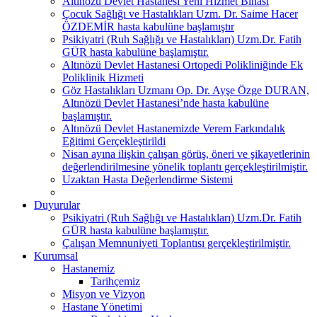
Altınözü Devlet Hastanesi Yeni Hizmet Binası
Çocuk Sağlığı ve Hastalıkları Uzm. Dr. Saime Hacer
ÖZDEMİR hasta kabulüne başlamıştır
Psikiyatri (Ruh Sağlığı ve Hastalıkları) Uzm.Dr. Fatih
GÜR hasta kabulüne başlamıştır.
Altınözü Devlet Hastanesi Ortopedi Polikliniğinde Ek
Poliklinik Hizmeti
Göz Hastalıkları Uzmanı Op. Dr. Ayşe Özge DURAN,
Altınözü Devlet Hastanesi’nde hasta kabulüne
başlamıştır.
Altınözü Devlet Hastanemizde Verem Farkındalık
Eğitimi Gerçekleştirildi
Nisan ayına ilişkin çalışan görüş, öneri ve şikayetlerinin
değerlendirilmesine yönelik toplantı gerçekleştirilmiştir.
Uzaktan Hasta Değerlendirme Sistemi
Duyurular
Psikiyatri (Ruh Sağlığı ve Hastalıkları) Uzm.Dr. Fatih
GÜR hasta kabulüne başlamıştır.
Çalışan Memnuniyeti Toplantısı gerçekleştirilmiştir.
Kurumsal
Hastanemiz
Tarihçemiz
Misyon ve Vizyon
Hastane Yönetimi