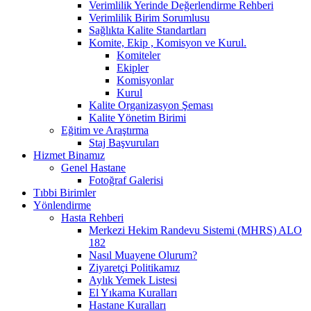
Verimlilik Yerinde Değerlendirme Rehberi
Verimlilik Birim Sorumlusu
Sağlıkta Kalite Standartları
Komite, Ekip , Komisyon ve Kurul.
Komiteler
Ekipler
Komisyonlar
Kurul
Kalite Organizasyon Şeması
Kalite Yönetim Birimi
Eğitim ve Araştırma
Staj Başvuruları
Hizmet Binamız
Genel Hastane
Fotoğraf Galerisi
Tıbbi Birimler
Yönlendirme
Hasta Rehberi
Merkezi Hekim Randevu Sistemi (MHRS) ALO
182
Nasıl Muayene Olurum?
Ziyaretçi Politikamız
Aylık Yemek Listesi
El Yıkama Kuralları
Hastane Kuralları