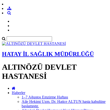
HATAY İL SAĞLIK MÜDÜRLÜĞÜ
ALTINÖZÜ DEVLET
HASTANESİ
Haberler
1–7 Ağustos Emzirme Haftası
Aile Hekimi Uzm. Dr. Hatice ALTUN hasta kabulüne
başlamıştır.