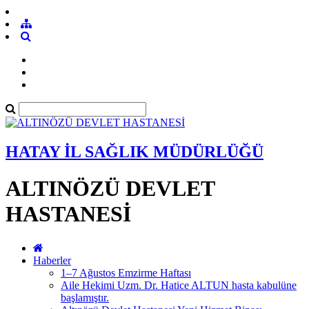
HATAY İL SAĞLIK MÜDÜRLÜĞÜ
ALTINÖZÜ DEVLET
HASTANESİ
Haberler
1–7 Ağustos Emzirme Haftası
Aile Hekimi Uzm. Dr. Hatice ALTUN hasta kabulüne
başlamıştır.