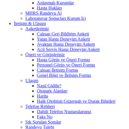
Anlaşmalı Kurumlar
Hasta Hakları
MHRS Randevu Al
Laboratuvar Sonuçları Kurum İçi
İletişim & Ulaşım
Anketlerimiz
Çalışan Geri Bildirim Anketi
Yatan Hasta Deneyim Anketi
Ayaktan Hasta Deneyim Anketi
Acil Servis Hasta Deneyim Anketi
Öneri ve Görüşleriniz
Hasta Görüş ve Öneri Formu
Personel Görüş ve Öneri Formu
Çalışan İletişim Formu
Genel Bilgi ve İletişim Formu
Ulaşım
Nasıl Gidilir?
Otopark Alanları
Harita
Halk Otobüsü Güzergah ve Durak Bilgileri
Telefon Rehberi
Dahili Telefon Numaralarımız
Faks No
Sık Sorulan Sorular
Randevu Talebi