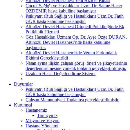
Altınözü Devlet Hastanesi Yeni Hizmet Binası
Çocuk Sağlığı ve Hastalıkları Uzm. Dr. Saime Hacer
ÖZDEMİR hasta kabulüne başlamıştır
Psikiyatri (Ruh Sağlığı ve Hastalıkları) Uzm.Dr. Fatih
GÜR hasta kabulüne başlamıştır.
Altınözü Devlet Hastanesi Ortopedi Polikliniğinde Ek
Poliklinik Hizmeti
Göz Hastalıkları Uzmanı Op. Dr. Ayşe Özge DURAN,
Altınözü Devlet Hastanesi’nde hasta kabulüne
başlamıştır.
Altınözü Devlet Hastanemizde Verem Farkındalık
Eğitimi Gerçekleştirildi
Nisan ayına ilişkin çalışan görüş, öneri ve şikayetlerinin
değerlendirilmesine yönelik toplantı gerçekleştirilmiştir.
Uzaktan Hasta Değerlendirme Sistemi
Duyurular
Psikiyatri (Ruh Sağlığı ve Hastalıkları) Uzm.Dr. Fatih
GÜR hasta kabulüne başlamıştır.
Çalışan Memnuniyeti Toplantısı gerçekleştirilmiştir.
Kurumsal
Hastanemiz
Tarihçemiz
Misyon ve Vizyon
Hastane Yönetimi