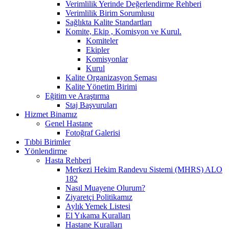
Verimlilik Yerinde Değerlendirme Rehberi
Verimlilik Birim Sorumlusu
Sağlıkta Kalite Standartları
Komite, Ekip , Komisyon ve Kurul.
Komiteler
Ekipler
Komisyonlar
Kurul
Kalite Organizasyon Şeması
Kalite Yönetim Birimi
Eğitim ve Araştırma
Staj Başvuruları
Hizmet Binamız
Genel Hastane
Fotoğraf Galerisi
Tıbbi Birimler
Yönlendirme
Hasta Rehberi
Merkezi Hekim Randevu Sistemi (MHRS) ALO
182
Nasıl Muayene Olurum?
Ziyaretçi Politikamız
Aylık Yemek Listesi
El Yıkama Kuralları
Hastane Kuralları